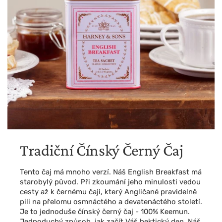
Tradiční Čínský Černý Čaj
Tento čaj má mnoho verzí. Náš English Breakfast má
starobylý původ. Při zkoumání jeho minulosti vedou
cesty až k černému čaji, který Angličané pravidelně
pili na přelomu osmnáctého a devatenáctého století.
Je to jednoduše čínský černý čaj - 100% Keemun.
Jednoduchý způsob, jak začít Váš hektický den. Náš