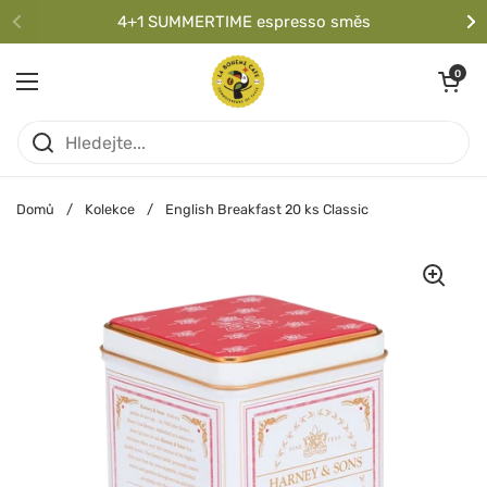
Přeskočit na obsah
4+1 SUMMERTIME espresso směs
Předchozí
Da
Otevřít koší
0
Otevřít nabídku
Domů
/
Kolekce
/
English Breakfast 20 ks Classic