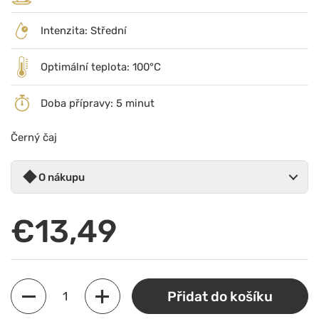
Intenzita: Střední
Optimální teplota: 100°C
Doba přípravy: 5 minut
Černý čaj
O nákupu
Běžná cena
€13,49
Množství
Přidat do košíku