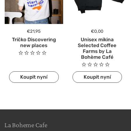
Běžná cena
€21,95
Běžná cena
€0,00
Tričko Discovering
Unisex mikina
new places
Selected Coffee
Farms by La
Bohème Café
Koupit nyní
Koupit nyní
La Boheme Cafe