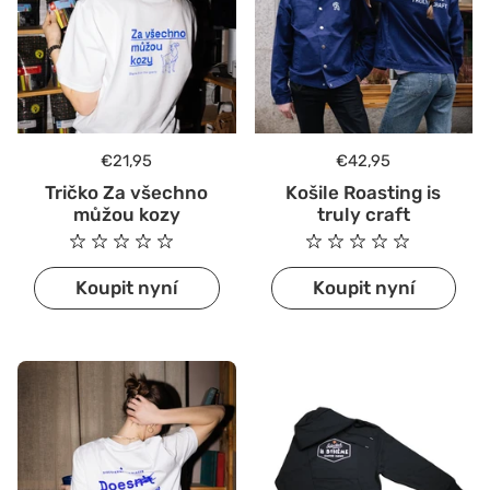
Běžná cena
€21,95
Běžná cena
€42,95
Tričko Za všechno
Košile Roasting is
můžou kozy
truly craft
Koupit nyní
Koupit nyní