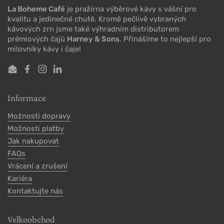
La Boheme Café
je pražírna výběrové kávy s vášní pro
kvalitu a jedinečné chutě. Kromě pečlivě vybraných
kávových zrn jsme také výhradním distributorem
prémiových čajů
Harney & Sons
. Přinášíme to nejlepší pro
milovníky kávy i čaje!
Email
Facebook
Instagram
LinkedIn
Informace
Možnosti dopravy
Možnosti platby
Jak nakupovat
FAQs
Vrácení a zrušení
Kariéra
Kontaktujte nás
Velkoobchod