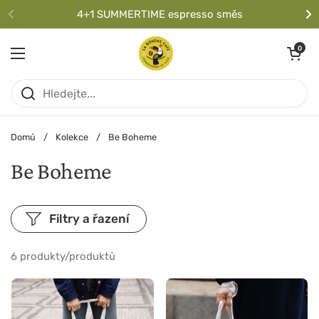
Přeskočit na obsah
4+1 SUMMERTIME espresso směs
Předchozí
Da
Otevřít koší
0
Otevřít nabídku
Domů
/
Kolekce
/
Be Boheme
Be Boheme
Filtry a řazení
6 produkty/produktů