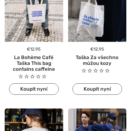
Běžná cena
€12,95
Běžná cena
€12,95
La Bohème Café
Taška Za všechno
Taška This bag
můžou kozy
contains caffeine
Koupit nyní
Koupit nyní